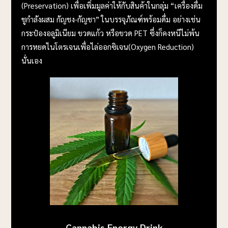
(Preservation) เพื่อเพิ่มมูลค่าให้กับสินค้าในกลุ่ม “เครื่องดื่ม
ชูกำลังผสม กัญชง-กัญชา” ในบรรจุภัณฑ์พร้อมดื่ม อย่างเช่น
กระป๋องอลูมิเนียม ขวดแก้ว หรือขวด PET ซึ่งก็คงหนีไม่พ้น
การหยดไนโตรเจนเพื่อไล่ออกซิเจน(Oxygen Reduction)
นั่นเอง
Cannabis Energy Drink