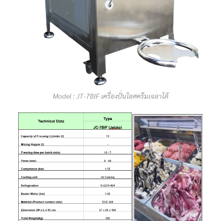
Model : JT-7BIF เครื่องปั่นไอศครีมเจลาโต้