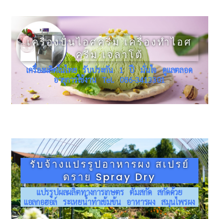
เครื่องปั่นไอศครีม เครื่องทำไอศ
ครีม เจลาโต้
เครื่องผลิตในไทย รับประกัน 1 ปี มั่นใจ ดูแลตลอด
อายุการใช้งาน Tel. 086-3413301
รับจ้างแปรรูปอาหารผง สเปรย์
ดราย Spray Dry
แปรรูปผลผลิตทางการเกษตร ตัมสกัด สกัดด้วย
แอลกอฮอล์ ระเหยน้ำทำเข้มข้น อาหารผง สมุนไพรผง