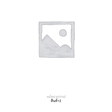
อ่านเพิ่ม
อะไหล่/อุปกรณ์
สินค้า1