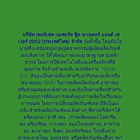
บริษัท
เพอร์เฟค
เนเชอรัล
ฟู้ด
พาวเดอร์
แอนด์
เฟ
เวอร์
2002 (
ประเทศไทย
)
จำกัด
ก่อตั้งขึ้น
โดยมีนโย
บายที่จะสนับสนุนกลุ่มอุตสาหกรรมผู้ผลิตผลิตภัณฑ์
ผงแห้งต่างๆ
ให้ได้คุณภาพและมาตรฐานตามหลัก
สากล
โดยการใช้เทคโนโลยีและเครื่องจักรที่มี
คุณภาพ รับจ้างทำผงแห้ง สเปรย์ดราย
“
Spray
Dry”
อันจะเป็นทางเลือกสำหรับธุรกิจขนาดเล็กหรือ
ขนาดย่อม
(
SME)
ในการผลิตผลิตภัณฑ์ อาหารผง
หรือส่วนผสมผงแห้งต่างๆ
และยังเป็นทางเลือกสำหรับ
ผู้ประกอบการที่ต้องการลดต้นทุนการผลิตในเรื่องของ
การขนส่ง
โดยการเปลี่ยนผลิตภัณฑ์เหลวให้เป็นผง
แห้ง
สำหรับผลิตภัณฑ์ผงแห้งต่างๆ
ที่ทางบริษัทฯ
ได้
ผลิตออกมา
อาทิ
เช่น
…
การผลิตนมผง
,
ไอศกรีม
ผง
,
ครีมเทียม
,
กาแฟผง
,
สมุนไพรผงต่างๆ
,
สาหร่าย
ผง
,
มะนาวผง
,
ขิงผง
,
มอลส์สกัดผง
,
โปรตีนจาก
สารละลายไหม
,
ผงปรุงรส หรือผลิตภัณฑ์ผงอื่นๆ
ฯลฯ