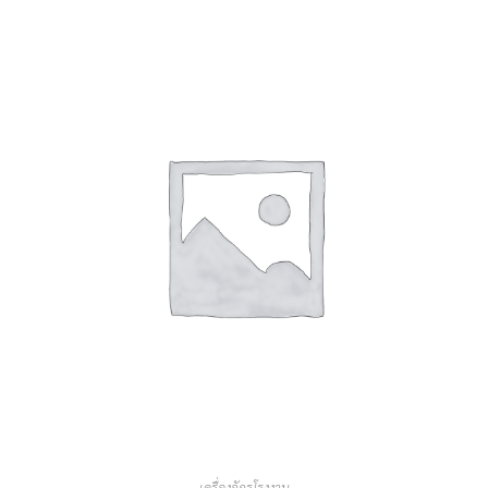
หยิบใส่ตะกร้า
เครื่องจักรโรงงาน