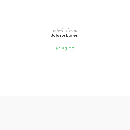
หยิบใส่ตะกร้า
เครื่องจักรโรงงาน
Jobsite Blower
฿
139.00