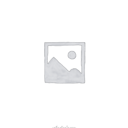
หยิบใส่ตะกร้า
เครื่องจักรโรงงาน