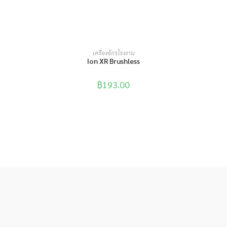
หยิบใส่ตะกร้า
เครื่องจักรโรงงาน
Ion XR Brushless
฿
193.00