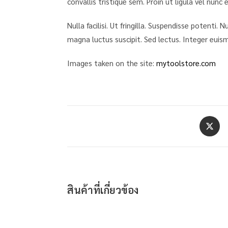
convallis tristique sem. Proin ut ligula vel nunc 
Nulla facilisi. Ut fringilla. Suspendisse potenti
magna luctus suscipit. Sed lectus. Integer euis
Images taken on the site:
mytoolstore.com
สินค้าที่เกี่ยวข้อง