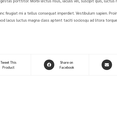
egestas porttitor. Morbi lectus risus, iaculis vel, suscipit quis, luctus
. Nunc feugiat mi a tellus consequat imperdiet. Vestibulum sapien. Pro
mod lacus luctus magna class aptent taciti sociosqu ad litora torqu
Tweet This
Share on
Product
Facebook