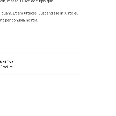
 non, massa. Fusce ac turpis quis.
in quam. Etiam ultrices. Suspendisse in justo eu
ent per conubia nostra.
Mail This
Product