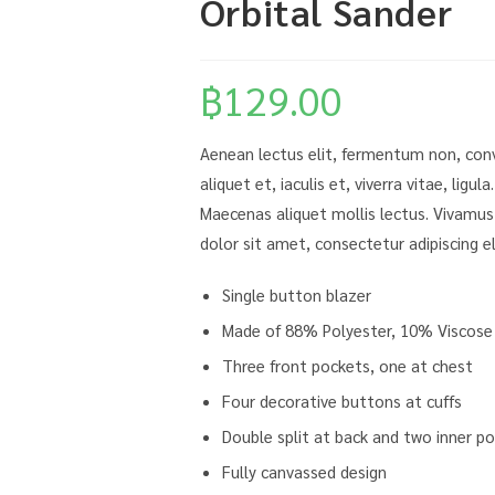
Orbital Sander
฿
129.00
Aenean lectus elit, fermentum non, conval
aliquet et, iaculis et, viverra vitae, ligul
Maecenas aliquet mollis lectus. Vivamus
dolor sit amet, consectetur adipiscing el
Single button blazer
Made of 88% Polyester, 10% Viscose
Three front pockets, one at chest
Four decorative buttons at cuffs
Double split at back and two inner p
Fully canvassed design